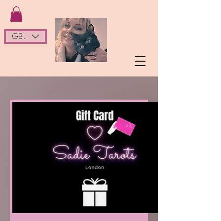
GBP (£)