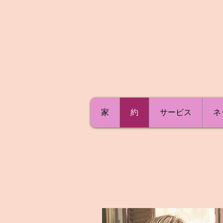
家
約
サービス
ネ