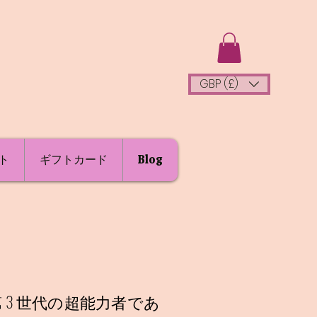
GBP (£)
ト
ギフトカード
Blog
3 世代の超能力者であ